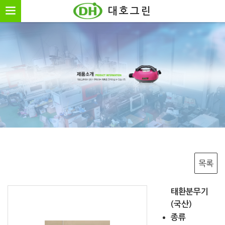
방역기계,방역기기,방충,방역,살충,살충제
대호그린
목록
태환분무기
(국산)
종류