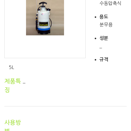
수동압축식
용도
분무용
성분
_
규격
5L
제품특
_
징
사용방