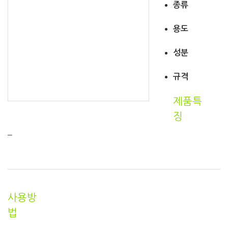
종류
용도
성분
규격
제품특
징
_
사용방
법