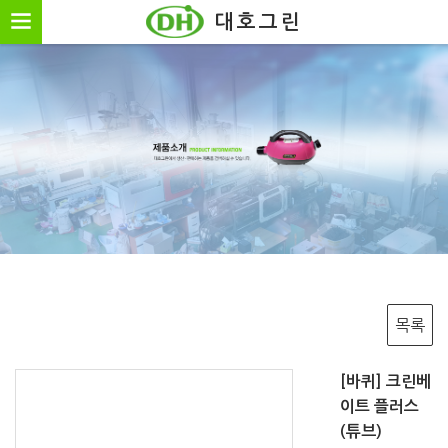
방역기계,방역기기,방충,방역,살충,살충제
대호그린
목록
[바퀴] 크린베
이트 플러스
(튜브)